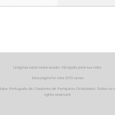
1 páginas vistas nesta sessão. Obrigado pela sua visita.
Esta página foi vista 3072 vezes
be Português de Criadores de Periquitos Ondulados. Todos os dir
rights reserved.