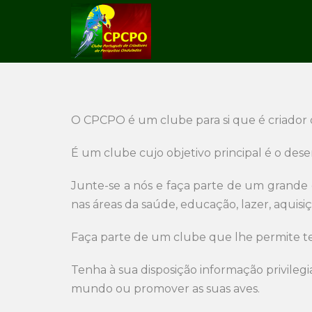
O CPCPO é um clube para si que é criador 
É um clube cujo objetivo principal é o dese
Junte-se a nós e faça parte de um grande
nas áreas da saúde, educação, lazer, aqui
Faça parte de um clube que lhe permite te
Tenha à sua disposição informação privileg
mundo ou promover as suas aves.