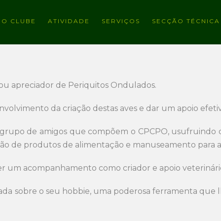
O CLUBE
ATIVIDADE
SERVIÇOS
SECÇÃO TÉCNICA
ou apreciador de Periquitos Ondulados.
nvolvimento da criação destas aves e dar um apoio efetiv
 grupo de amigos que compõem o CPCPO, usufruindo de 
sição de produtos de alimentação e manuseamento para as
r um acompanhamento como criador e apoio veterinário 
iada sobre o seu hobbie, uma poderosa ferramenta que lh