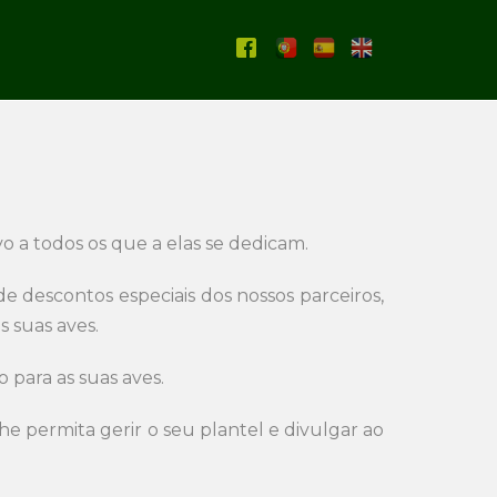
o a todos os que a elas se dedicam.
descontos especiais dos nossos parceiros,
 suas aves.
para as suas aves.
e permita gerir o seu plantel e divulgar ao