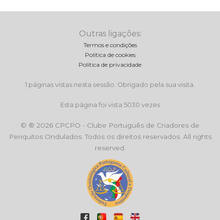
Outras ligações:
Termos e condições
Política de cookies
Política de privacidade
1 páginas vistas nesta sessão. Obrigado pela sua visita.
Esta página foi vista 5030 vezes
© ® 2026 CPCPO - Clube Português de Criadores de
Periquitos Ondulados. Todos os direitos reservados. All rights
reserved.