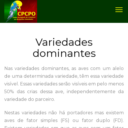
Variedades
dominantes
Nas variedades dominantes, as aves com um alelo
de uma determinada variedade, têm essa variedade
visível. Essas variedades serão visíveis em pelo menos
50% das crias dessa ave, independentemente da
variedade do parceiro.
Nestas variedades não há portadores mas existem
aves de fator simples (FS) ou fator duplo (FD).