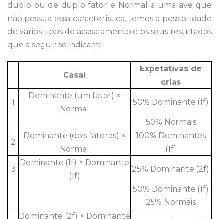
duplo ou de duplo fator e Normal a uma ave que
não possua essa característica, temos a possibilidade
de vários tipos de acasalamento e os seus resultados
que a seguir se indicam:
Expetativas de
Casal
crias
Dominante (um fator) ×
1
50% Dominante (1f)
Normal
50% Normais
Dominante (dois fatores) ×
100% Dominantes
2
Normal
(1f)
Dominante (1f) × Dominante
3
25% Dominante (2f)
(1f)
50% Dominante (1f)
25% Normais
Dominante (2f) × Dominante