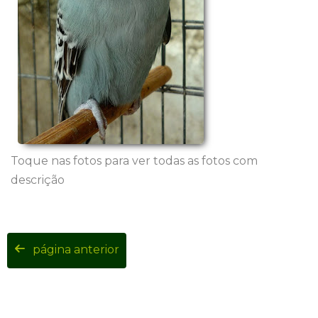
Toque nas fotos para ver todas as fotos com
descrição
página anterior