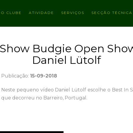
O CLUBE
ATIVIDADE
SERVIÇOS
SECÇÃO TÉCNICA
n Show Budgie Open Show
Daniel Lütolf
Publicação:
15-09-2018
Neste pequeno vídeo Daniel Lütolf escolhe o Best I
que decorreu no Barreiro, Portugal.